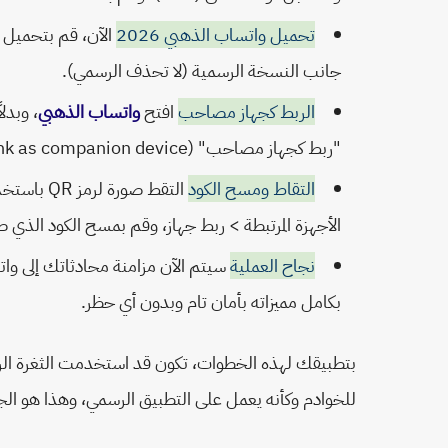
تحميل واتساب الذهبي 2026
الآن، قم بتحميل
جانب النسخة الرسمية (لا تحذف الرسمي).
الربط كجهاز مصاحب
افتح
واتساب الذهبي
، وبدل
"ربط كجهاز مصاحب" (Link as companion device). سيظهر لك رمز الاستجابة السريعة (QR Code).
التقاط ومسح الكود
التقط صور
الأجهزة المرتبطة > ربط جهاز، وقم بمسح الكود الذي صو
نجاح العملية
سيتم الآن مزامنة محادثاتك إلى وا
بكامل مميزاته بأمان تام وبدون أي حظر.
بتطبيقك لهذه الخطوات، تكون قد استخدمت الثغرة الرس
للخوادم وكأنه يعمل على التطبيق الرسمي، وهذا هو الج