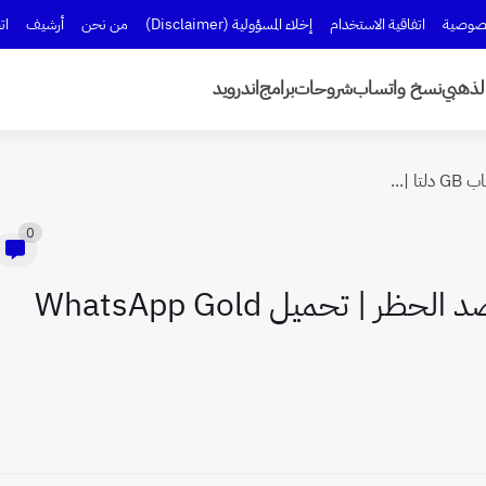
صوصية
اتفاقية الاستخدام
إخلاء المسؤولية (Disclaimer)
من نحن
أرشيف
ات
لذهبي
نسخ واتساب
شروحات
برامج
اندرويد
|...
0
تحديث واتساب الذهبي 2026 ضد الحظر | تحميل WhatsApp Gold